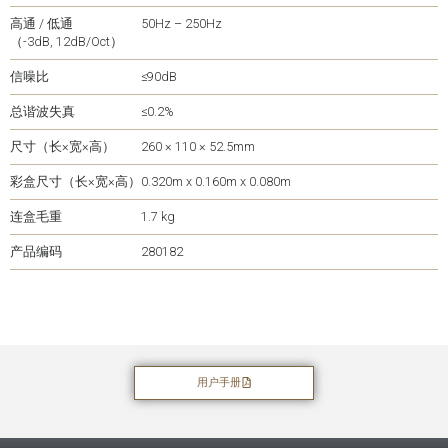
高通 / 低通
50Hz – 250Hz
（-3dB, 12dB/Oct）
信噪比
≤90dB
总谐波失真
≤0.2%
尺寸（长×宽×高）
260 × 110 × 52.5mm
彩盒尺寸（长×宽×高）
0.320m x 0.160m x 0.080m
连盒毛重
1.7 kg
产品编码
280182
用户手册