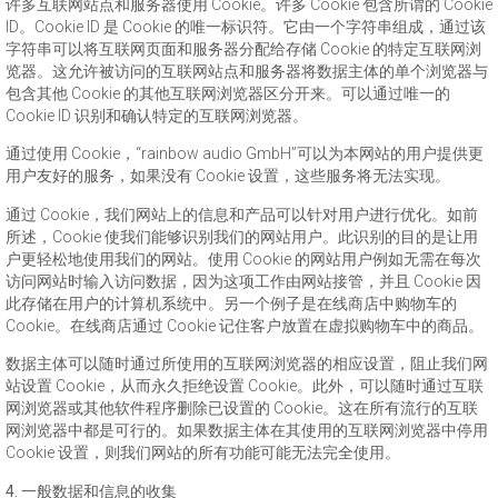
许多互联网站点和服务器使用 Cookie。许多 Cookie 包含所谓的 Cookie
ID。Cookie ID 是 Cookie 的唯一标识符。它由一个字符串组成，通过该
字符串可以将互联网页面和服务器分配给存储 Cookie 的特定互联网浏
览器。这允许被访问的互联网站点和服务器将数据主体的单个浏览器与
包含其他 Cookie 的其他互联网浏览器区分开来。可以通过唯一的
Cookie ID 识别和确认特定的互联网浏览器。
通过使用 Cookie，“rainbow audio GmbH”可以为本网站的用户提供更
用户友好的服务，如果没有 Cookie 设置，这些服务将无法实现。
通过 Cookie，我们网站上的信息和产品可以针对用户进行优化。如前
所述，Cookie 使我们能够识别我们的网站用户。此识别的目的是让用
户更轻松地使用我们的网站。使用 Cookie 的网站用户例如无需在每次
访问网站时输入访问数据，因为这项工作由网站接管，并且 Cookie 因
此存储在用户的计算机系统中。另一个例子是在线商店中购物车的
Cookie。在线商店通过 Cookie 记住客户放置在虚拟购物车中的商品。
数据主体可以随时通过所使用的互联网浏览器的相应设置，阻止我们网
站设置 Cookie，从而永久拒绝设置 Cookie。此外，可以随时通过互联
网浏览器或其他软件程序删除已设置的 Cookie。这在所有流行的互联
网浏览器中都是可行的。如果数据主体在其使用的互联网浏览器中停用
Cookie 设置，则我们网站的所有功能可能无法完全使用。
4. 一般数据和信息的收集