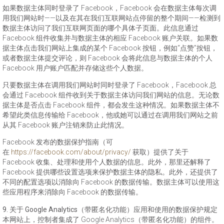
如果数据主体同时登录了 Facebook，Facebook 会在数据主体每次调
用我们网站时——以及在其在我们互联网站点停留的整个期间——检测到
数据主体访问了我们互联网页面的哪个具体子页面。此信息通过
Facebook 组件收集并与数据主体的相应 Facebook 账户关联。如果数
据主体点击我们网站上集成的某个 Facebook 按钮，例如“点赞”按钮，
或者数据主体提交评论，则 Facebook 会将此信息与数据主体的个人
Facebook 用户账户匹配并存储这些个人数据。
只要数据主体在调用我们网站时同时登录了 Facebook，Facebook 总
会通过 Facebook 组件收到关于数据主体访问我们网站的信息。无论数
据主体是否点击 Facebook 组件，都会发生这种情况。如果数据主体不
希望此类信息传输给 Facebook，他或她可以通过在调用我们网站之前
从其 Facebook 账户注销来防止此情况。
Facebook 发布的数据保护指南（可
在
https://facebook.com/about/privacy/
获取）提供了关于
Facebook 收集、处理和使用个人数据的信息。此外，那里还解释了
Facebook 提供哪些设置选项来保护数据主体的隐私。此外，还提供了
不同的配置选项以消除向 Facebook 的数据传输。数据主体可以使用这
些应用程序来消除向 Facebook 的数据传输。
9. 关于 Google Analytics（带匿名化功能）应用和使用的数据保护规定
本网站上，控制者集成了 Google Analytics（带匿名化功能）的组件。