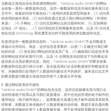
当数据主体或自动化系统调用网站时，“rainbow audio GmbH”的网站
会收集一系列一般数据和信息。这些一般数据和信息存储在服务器日志
文件中。收集的内容可能包括 (1) 使用的浏览器类型和版本，(2) 访问系
统使用的操作系统，(3) 访问系统通过其进入我们网站的网站（所谓的
来源），(4) 子网站，(5) 访问互联网站点的日期和时间，(6) 互联网协
议地址（IP 地址），(7) 访问系统的互联网服务提供商，以及 (8) 任何其
他在信息 technology 系统遭受攻击时可能使用的类似数据和信息。
在使用这些一般数据和信息时，“rainbow audio GmbH”不会对数据主
体做出任何结论。相反，这些信息是需要的，以便 (1) 正确交付我们网
站的内容，(2) 优化我们网站的内容及其广告，(3) 确保我们信息技术系
统和网站技术的长期可行性，以及 (4) 在网络攻击的情况下为刑事起诉
提供执法当局必要的信息。因此，“rainbow audio GmbH”对匿名收集
的数据和信息进行统计分析，旨在提高我们企业的数据保护和数据安全
性，并确保我们处理的个人数据得到最佳水平的保护。服务器日志文件
的匿名数据与数据主体提供的所有个人数据分开存储。
5. 通过网站联系的可能性
“rainbow audio GmbH”的网站包含信息，这些信息能够实现与我们企
业的快速电子联系以及与我们直接通信，其中也包括所谓的电子邮件的
通用地址（电子邮件地址）。如果数据主体通过电子邮件或联系表联系
控制者，则数据主体传输的个人数据将被自动存储。数据主体自愿向数
据控制者传输的此类个人数据将被存储，用于处理或联系数据主体的目