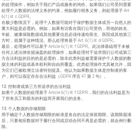
的处理操作，例如关于我们产品或服务的询价。如果我们公司受到需要
处理个人数据的法律义务的约束，例如履行税务义务，则处理基于 Art.
6(1) lit. c GDPR。
在极少数情况下，处理个人数据可能对于保护数据主体或另一自然人的
重大利益是必需的。例如，如果有访客在我们公司受伤，而他的姓名、
年龄、健康保险数据或其他重要信息必须传递给医生、医院或其他第三
方时，就属于这种情况。那么处理将基于 Art. 6(1) lit. d GDPR。
最后，处理操作可以基于 Article 6(1) lit. f GDPR。此法律基础用于未被
任何上述法律依据涵盖的处理操作，如果处理对于追求我们公司或第三
方合法利益的目的的是必需的，除非此类利益被需要保护个人数据的数
据主体的利益或基本权利和自由所覆盖。此类处理操作尤其被允许，因
为它们已被欧洲立法者特别提及。他认为如果数据主体是控制者的客
户，则可以假定存在合法利益（GDPR 序言 47 第 2 句）。
12. 控制者或第三方所追求的合法利益
如果个人数据的处理基于 Article 6(1) lit. f GDPR，我们的合法利益是为
了所有员工和股东的利益而开展我们的业务。
13. 个人数据的存储期限
用于确定个人数据存储期限的标准是各自的法定保留期限。该期限届满
后，只要相应数据对于履行合同或启动合同不再是必需的，就会例行删
除。