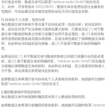
为行使反对权，数据主体可以联系“rainbow audio GmbH”的任何员
工。此外，尽管有指令 2002/58/EC，数据主体在使用信息社会服务的
范围内，可自由通过技术规范使用自动化方式行使其反对权。
h) 自动化个人决策，包括分析
每位数据主体均有权不受仅基于自动化处理（包括分析）的决定的约
束，该决定对其产生法律效力或类似重大影响，只要该决定 (1) 对于数
据主体与数据控制者之间签订或履行合同不是必需的，或 (2) 未经控制
者所适用的欧盟或成员国法律授权，且该法律也规定了保障数据主体权
利、自由和合法利益的适当措施，或 (3) 不是基于数据主体的明确同
意。
如果该决定 (1) 对于数据主体与数据控制者之间签订或履行合同是必需
的，或 (2) 基于数据主体的明确同意，“rainbow audio GmbH”应实施适
当措施以保障数据主体的权利、自由和合法利益，至少是获得控制者人
为干预、表达其观点和质疑决定的权利。
如果数据主体希望行使与自动化个人决策相关的权利，他或她可以随时
联系“rainbow audio GmbH”的任何员工。
i) 撤回数据保护同意的权利
每位数据主体均有权随时撤回其对其个人数据处理的同意。
如果数据主体希望行使撤回同意的权利，他或她可以随时联系“rainbow