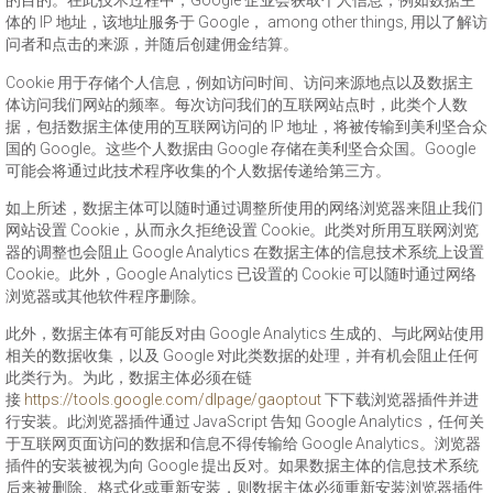
的目的。在此技术过程中，Google 企业会获取个人信息，例如数据主
体的 IP 地址，该地址服务于 Google， among other things, 用以了解访
问者和点击的来源，并随后创建佣金结算。
Cookie 用于存储个人信息，例如访问时间、访问来源地点以及数据主
体访问我们网站的频率。每次访问我们的互联网站点时，此类个人数
据，包括数据主体使用的互联网访问的 IP 地址，将被传输到美利坚合众
国的 Google。这些个人数据由 Google 存储在美利坚合众国。Google
可能会将通过此技术程序收集的个人数据传递给第三方。
如上所述，数据主体可以随时通过调整所使用的网络浏览器来阻止我们
网站设置 Cookie，从而永久拒绝设置 Cookie。此类对所用互联网浏览
器的调整也会阻止 Google Analytics 在数据主体的信息技术系统上设置
Cookie。此外，Google Analytics 已设置的 Cookie 可以随时通过网络
浏览器或其他软件程序删除。
此外，数据主体有可能反对由 Google Analytics 生成的、与此网站使用
相关的数据收集，以及 Google 对此类数据的处理，并有机会阻止任何
此类行为。为此，数据主体必须在链
接
https://tools.google.com/dlpage/gaoptout
下下载浏览器插件并进
行安装。此浏览器插件通过 JavaScript 告知 Google Analytics，任何关
于互联网页面访问的数据和信息不得传输给 Google Analytics。浏览器
插件的安装被视为向 Google 提出反对。如果数据主体的信息技术系统
后来被删除、格式化或重新安装，则数据主体必须重新安装浏览器插件