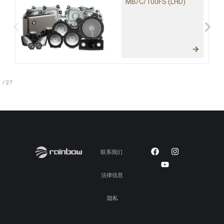
MB/C/100FS (LHD)
1
/
27
联系我们
法律信息
隐私